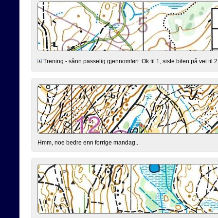
Trening - sånn passelig gjennomført. Ok til 1, siste biten på vei til 2 
Hmm, noe bedre enn forrige mandag..