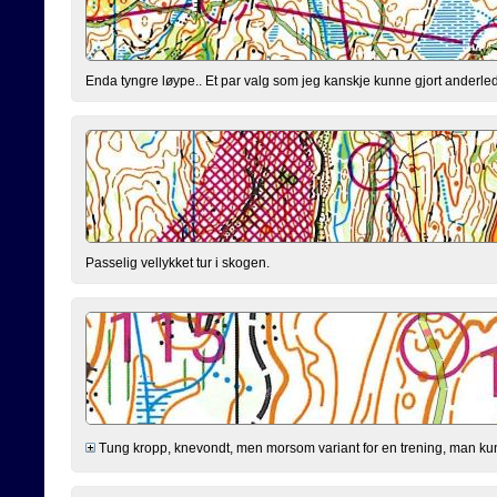
Enda tyngre løype.. Et par valg som jeg kanskje kunne gjort anderled
Passelig vellykket tur i skogen.
Tung kropp, knevondt, men morsom variant for en trening, man kunn