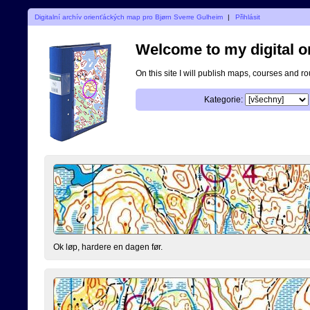
Digitalní archív orienťáckých map pro Bjørn Sverre Gulheim
|
Přihlásit
Welcome to my digital o
On this site I will publish maps, courses and r
Kategorie:
Ok løp, hardere en dagen før.