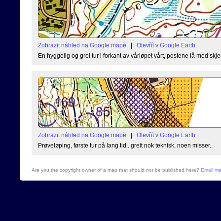
Zobrazit náhled na Google mapě
|
Otevřít v Google Earth
En hyggelig og grei tur i forkant av vårløpet vårt, postene lå med skj
Zobrazit náhled na Google mapě
|
Otevřít v Google Earth
Prøveløping, første tur på lang tid.. greit nok teknisk, noen misser..
Are you the copyright owner of a map that should not be published here?
Email m