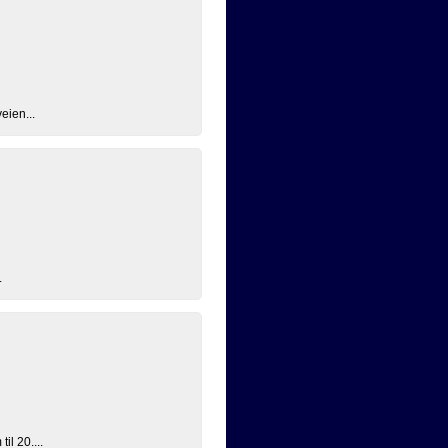
eien...
.
il 20....