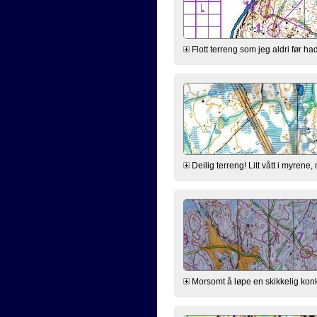
Flott terreng som jeg aldri før ha
Deilig terreng! Litt vått i myrene
Morsomt å løpe en skikkelig konkur