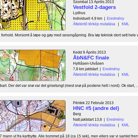
Szombat 13 Április 2013
Vestfold 2-dagers
Lydhus
Individuell 4,9 km
|
Eredmény
Áttekintő térkép mutatása
|
KML
a forhold. Morsomt å løpe og gøy med sesongåpning. Bra løp teknisk stort sett hele v
Kedd 9 Április 2013
ÅbN&FC finale
Hylliåsen-Ulvåsen
7,8 km jaktstart
|
Eredmény
Áttekintő térkép mutatása
|
KML
ar bart. Der det var snø var det grisetungt (mest snø på postene helt i nord). Ok start, ..
Péntek 22 Február 2013
HNC #5 (andre del)
Berg
Natt jaktstart 13,8
|
Eredmény
Áttekintő térkép mutatása
|
KML
 mann ut fra kartbytte. Alle bommet på 18 (ca 15 sek), men ellers var vi samlet frem t