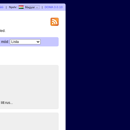
áló
|
Nyelv:
Magyar
|
DOMA 3.0.10
ded.
i mód:
tt rus...