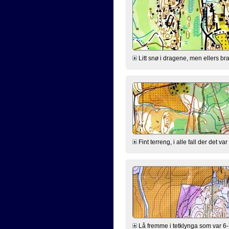
Litt snø i dragene, men ellers br
Fint terreng, i alle fall der det v
Lå fremme i tetklynga som var 6-7