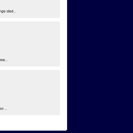
nge sted...
 me...
n ...