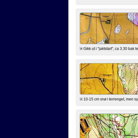
Gikk ut i "jaktstart", ca 3.30 bak
10-15 cm snø i terrenget, men synes