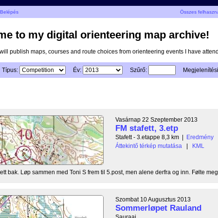
Belépés
Összes felhaszn
e to my digital orienteering map archive!
I will publish maps, courses and route choices from orienteering events I have atten
Típus:
Év:
Szűrő:
Megjelenítés
Vasárnap 22 Szeptember 2013
FM stafett, 3.etp
Stafett - 3.etappe 8,3 km
|
Eredmény
Áttekintő térkép mutatása
|
KML
tett bak. Løp sammen med Toni S frem til 5.post, men alene derfra og inn. Følte meg li
Szombat 10 Augusztus 2013
Sommerløpet Rauland
Sauraai