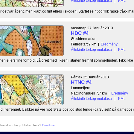
Áttekintő térkép mutatása
|
KML
et var åpent, men kjapt og fint ellers i skogen. Startet seint og fikk raske tråkk ma
Vasárnap 27 Január 2013
HDC #4
Østsidenmarka
Fellesstart 9 km
|
Eredmény
Áttekintő térkép mutatása
|
KML
en ellers fine forhold. Lå greit med i køen i starten frem til sommerfuglen. Fikk ikke
Péntek 25 Január 2013
HTNC #4
Lommetjern
Natt individuell 7,7 km
|
Eredmény
Áttekintő térkép mutatása
|
KML
old i terrenget. Usikker på vei mot første post og stod lenge (ca 35 sek) på dameposte
 should not be published here?
Email me
.