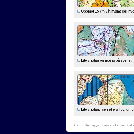
Oppmot 15 cm våt nysnø der hvor d
Lite snølag og noe is på stiene, m
Lite snølag, men ellers flott forh
Are you the copyright owner of a map that