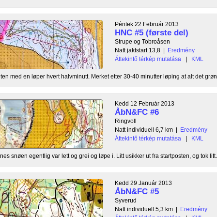
Péntek 22 Február 2013
HNC #5 (første del)
Strupe og Tobroåsen
Natt jaktstart 13,8
|
Eredmény
Áttekintő térkép mutatása
|
KML
 teten med en løper hvert halvminutt. Merket etter 30-40 minutter løping at alt det grøn
Kedd 12 Február 2013
ÅbN&FC #6
Ringvoll
Natt individuell 6,7 km
|
Eredmény
Áttekintő térkép mutatása
|
KML
 snøen egentlig var lett og grei og løpe i. Litt usikker ut fra startposten, og tok litt.
Kedd 29 Január 2013
ÅbN&FC #5
Syverud
Natt individuell 5,3 km
|
Eredmény