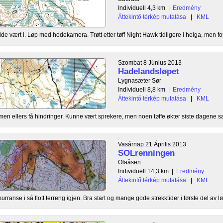
Individuell 4,3 km
|
Eredmény
Áttekintő térkép mutatása
|
KML
dde vært i. Løp med hodekamera. Trøtt etter tøff Night Hawk tidligere i helga, men for
Szombat 8 Június 2013
Hadelandsløpet
Lygnasæter Sør
Individuell 8,8 km
|
Eredmény
Áttekintő térkép mutatása
|
KML
, men ellers få hindringer. Kunne vært sprekere, men noen tøffe økter siste dagene satt 
Vasárnap 21 Április 2013
SOLrenningen
Olaåsen
Individuell 14,3 km
|
Eredmény
Áttekintő térkép mutatása
|
KML
ranse i så flott terreng igjen. Bra start og mange gode strekktider i første del av løy