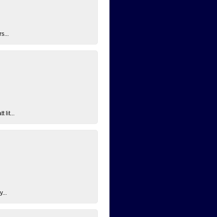
s...
lit...
...