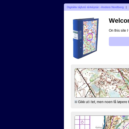
Digitális tájfutó térképtár - Anders Nordberg
|
Welcom
On this site 
Gikk ut i tet, men noen få løpere 