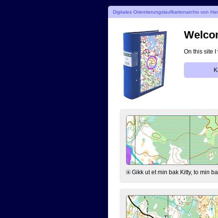
Digitales Orientierungslaufkartenarchiv von Ha
Welcom
On this site 
K
Gikk ut et min bak Kitty, to min