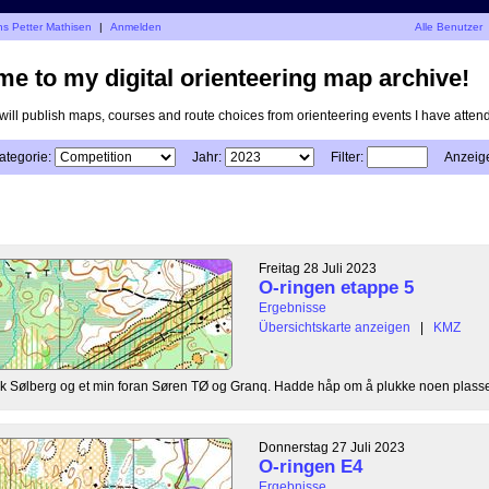
ns Petter Mathisen
|
Anmelden
Alle Benutzer
e to my digital orienteering map archive!
I will publish maps, courses and route choices from orienteering events I have atten
ategorie:
Jahr:
Filter:
Anzeig
Freitag 28 Juli 2023
O-ringen etappe 5
Ergebnisse
Übersichtskarte anzeigen
|
KMZ
 bak Sølberg og et min foran Søren TØ og Granq. Hadde håp om å plukke noen plasser
Donnerstag 27 Juli 2023
O-ringen E4
Ergebnisse