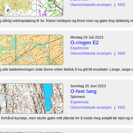
Übersichtskarte anzeigen
|
KMZ
dårlig retningsløping til 3e. Klarer heldigvis og finne roen og gjøre ting skikkelig ett
Montag 24 Juli 2023
O-ringen E2
Ergebnisse
Übersichtskarte anzeigen
|
KMZ
lle bakketreningen siste årene virker faktisk å ha gitt litt resultater. Lange, seige o
Sonntag 25 Juni 2023
O-fest lang
Spinnern
Ergebnisse
Übersichtskarte anzeigen
|
KMZ
orhånd kanskje, men skulle gjøre mitt ytterste for å holde meg avkjølt før start og mi