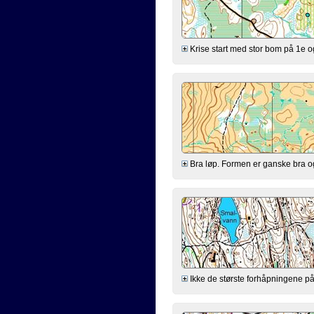
Krise start med stor bom på 1e og 
Bra løp. Formen er ganske bra og a
Ikke de største forhåpningene på f