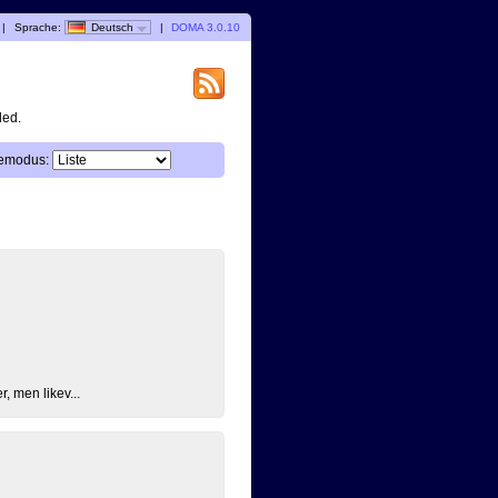
|
Sprache:
Deutsch
|
DOMA 3.0.10
ded.
emodus:
, men likev...