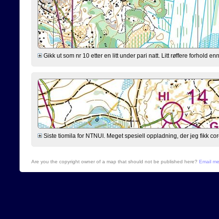
Gikk ut som nr 10 etter en litt under pari natt. Litt røffere forhold 
Siste tiomila for NTNUI. Meget spesiell oppladning, der jeg fikk cor
Are you the copyright owner of a map that should not be published here?
Email m