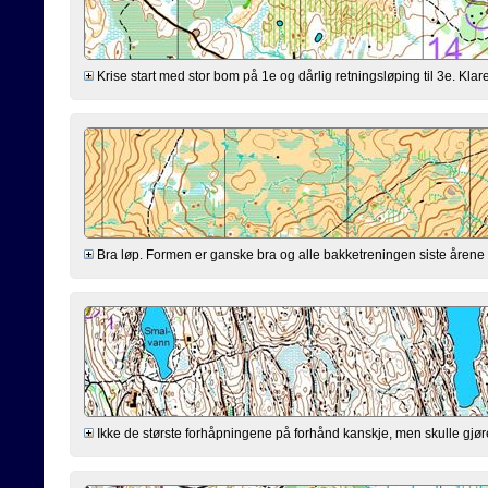
Krise start med stor bom på 1e og dårlig retningsløping til 3e. Klarer
Bra løp. Formen er ganske bra og alle bakketreningen siste årene virk
Ikke de største forhåpningene på forhånd kanskje, men skulle gjøre mi