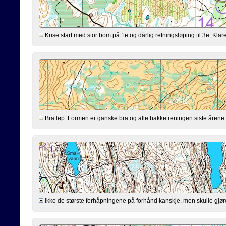
Krise start med stor bom på 1e og dårlig retningsløping til 3e. Klarer
Bra løp. Formen er ganske bra og alle bakketreningen siste årene virk
Ikke de største forhåpningene på forhånd kanskje, men skulle gjøre mi