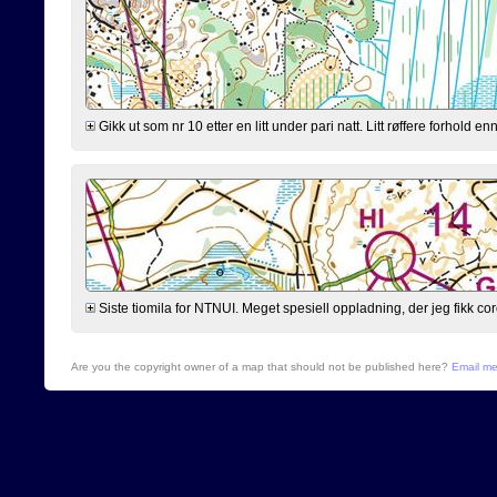
Gikk ut som nr 10 etter en litt under pari natt. Litt røffere forhold 
Siste tiomila for NTNUI. Meget spesiell oppladning, der jeg fikk cor
Are you the copyright owner of a map that should not be published here?
Email m