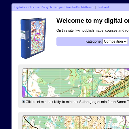
Digitalní archív orienťáckých map pro Hans Petter Mathisen
|
Přihlásit
Welcome to my digital o
On this site I will publish maps, courses and r
Kategorie:
Gikk ut et min bak Kitty, to min bak Sølberg og et min foran Søre