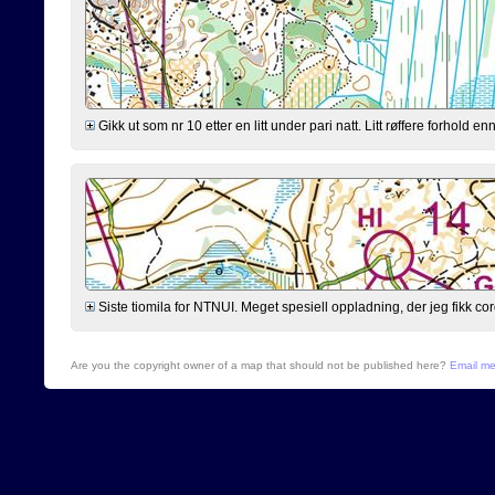
Gikk ut som nr 10 etter en litt under pari natt. Litt røffere forhold 
Siste tiomila for NTNUI. Meget spesiell oppladning, der jeg fikk cor
Are you the copyright owner of a map that should not be published here?
Email m