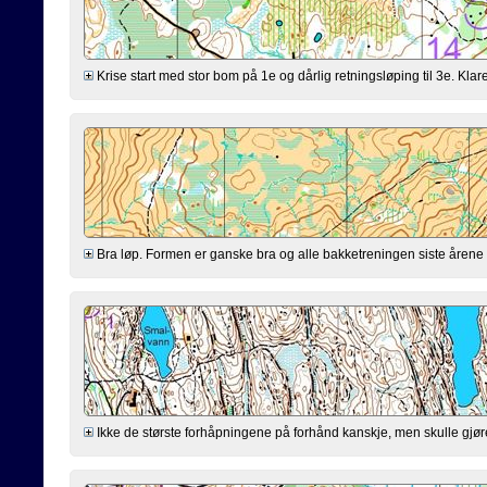
Krise start med stor bom på 1e og dårlig retningsløping til 3e. Klarer
Bra løp. Formen er ganske bra og alle bakketreningen siste årene virk
Ikke de største forhåpningene på forhånd kanskje, men skulle gjøre mi