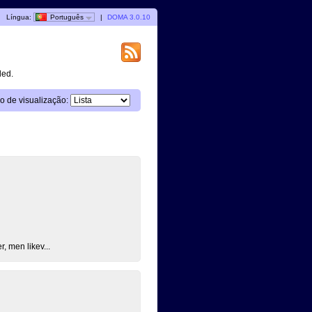
|
Língua:
Português
|
DOMA 3.0.10
ded.
 de visualização:
, men likev...