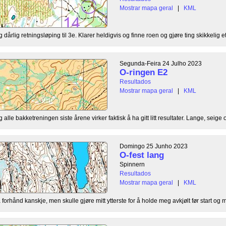
Mostrar mapa geral
|
KML
dårlig retningsløping til 3e. Klarer heldigvis og finne roen og gjøre ting skikkelig ett
Segunda-Feira 24 Julho 2023
O-ringen E2
Resultados
Mostrar mapa geral
|
KML
lle bakketreningen siste årene virker faktisk å ha gitt litt resultater. Lange, seige o
Domingo 25 Junho 2023
O-fest lang
Spinnern
Resultados
Mostrar mapa geral
|
KML
orhånd kanskje, men skulle gjøre mitt ytterste for å holde meg avkjølt før start og mi