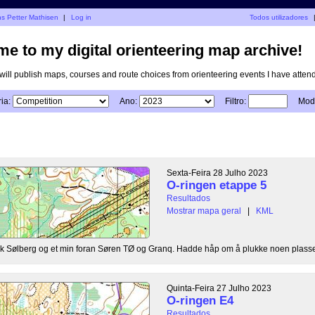
ns Petter Mathisen
|
Log in
Todos utilizadores
e to my digital orienteering map archive!
I will publish maps, courses and route choices from orienteering events I have atten
ia:
Ano:
Filtro:
Modo
Sexta-Feira 28 Julho 2023
O-ringen etappe 5
Resultados
Mostrar mapa geral
|
KML
 bak Sølberg og et min foran Søren TØ og Granq. Hadde håp om å plukke noen plasser
Quinta-Feira 27 Julho 2023
O-ringen E4
Resultados