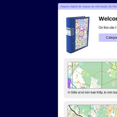
Arquivo digital de mapas de orientação de Ha
Welcom
On this site 
Categor
Gikk ut et min bak Kitty, to min