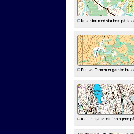
Krise start med stor bom på 1e og 
Bra løp. Formen er ganske bra og a
Ikke de største forhåpningene på f