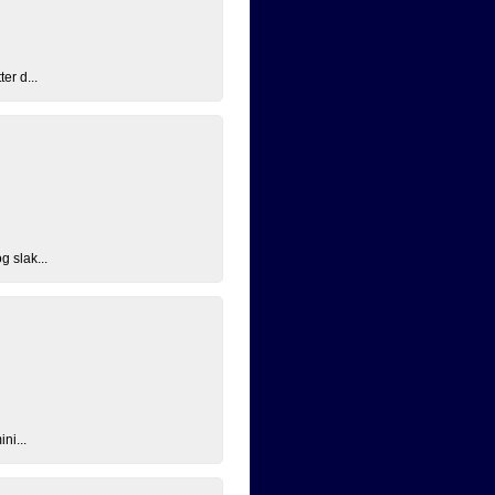
er d...
g slak...
ni...