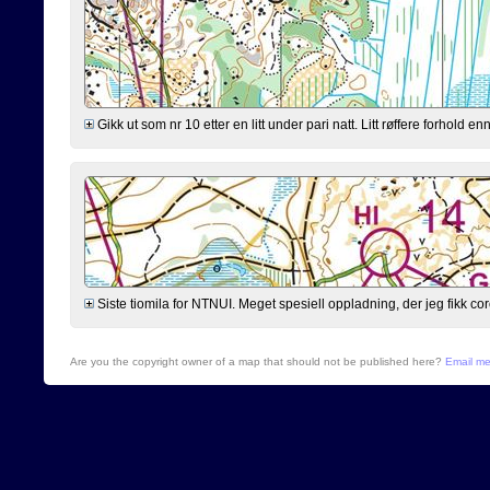
Gikk ut som nr 10 etter en litt under pari natt. Litt røffere forhold 
Siste tiomila for NTNUI. Meget spesiell oppladning, der jeg fikk cor
Are you the copyright owner of a map that should not be published here?
Email m