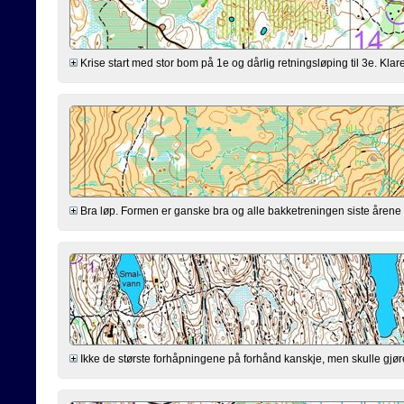
Krise start med stor bom på 1e og dårlig retningsløping til 3e. Klarer
Bra løp. Formen er ganske bra og alle bakketreningen siste årene virk
Ikke de største forhåpningene på forhånd kanskje, men skulle gjøre mi