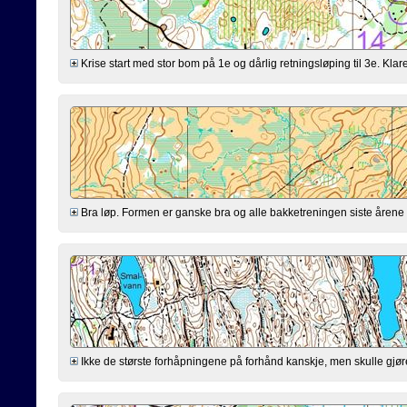
Krise start med stor bom på 1e og dårlig retningsløping til 3e. Klarer
Bra løp. Formen er ganske bra og alle bakketreningen siste årene virk
Ikke de største forhåpningene på forhånd kanskje, men skulle gjøre mi