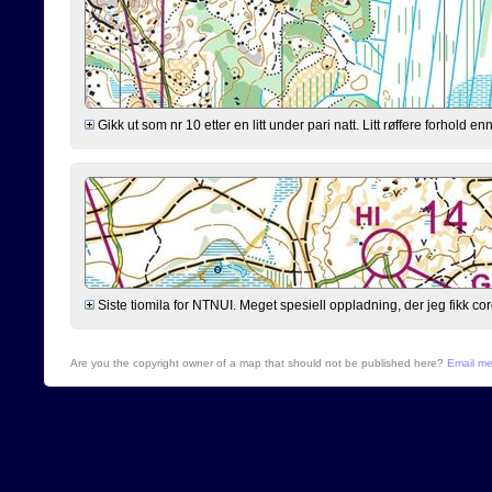
Gikk ut som nr 10 etter en litt under pari natt. Litt røffere forhold 
Siste tiomila for NTNUI. Meget spesiell oppladning, der jeg fikk cor
Are you the copyright owner of a map that should not be published here?
Email m