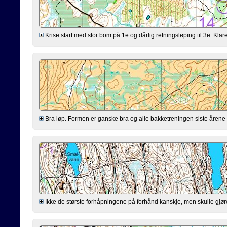
Krise start med stor bom på 1e og dårlig retningsløping til 3e. Klarer
Bra løp. Formen er ganske bra og alle bakketreningen siste årene virk
Ikke de største forhåpningene på forhånd kanskje, men skulle gjøre mi