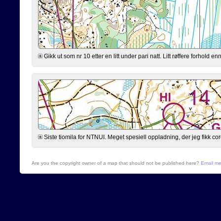
Gikk ut som nr 10 etter en litt under pari natt. Litt røffere forhold 
Siste tiomila for NTNUI. Meget spesiell oppladning, der jeg fikk cor
Are you the copyright owner of a map that should not be published here?
Email m