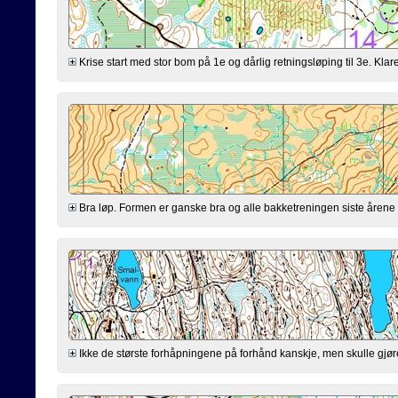
Krise start med stor bom på 1e og dårlig retningsløping til 3e. Klarer
Bra løp. Formen er ganske bra og alle bakketreningen siste årene virk
Ikke de største forhåpningene på forhånd kanskje, men skulle gjøre mi