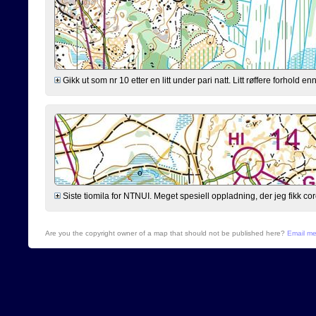
Gikk ut som nr 10 etter en litt under pari natt. Litt røffere forhold 
Siste tiomila for NTNUI. Meget spesiell oppladning, der jeg fikk cor
Are you the copyright owner of a map that should not be published here?
Email m