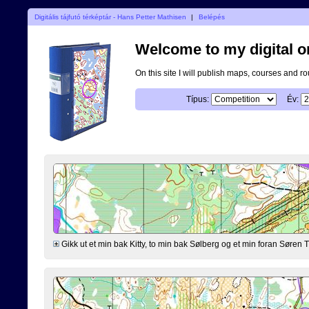
Digitális tájfutó térképtár - Hans Petter Mathisen
|
Belépés
Welcome to my digital o
On this site I will publish maps, courses and r
Típus:
Év:
Gikk ut et min bak Kitty, to min bak Sølberg og et min foran Søre