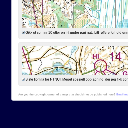
Gikk ut som nr 10 etter en litt under pari natt. Litt røffere forhold 
Siste tiomila for NTNUI. Meget spesiell oppladning, der jeg fikk cor
Are you the copyright owner of a map that should not be published here?
Email m