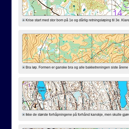
Krise start med stor bom på 1e og dårlig retningsløping til 3e. Klarer
Bra løp. Formen er ganske bra og alle bakketreningen siste årene virk
Ikke de største forhåpningene på forhånd kanskje, men skulle gjøre mi