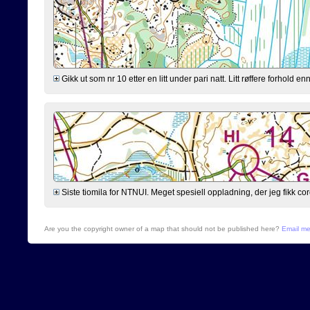
Gikk ut som nr 10 etter en litt under pari natt. Litt røffere forhold 
Siste tiomila for NTNUI. Meget spesiell oppladning, der jeg fikk cor
Are you the copyright owner of a map that should not be published here?
Email m