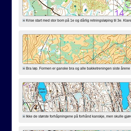
Krise start med stor bom på 1e og dårlig retningsløping til 3e. Klarer
Bra løp. Formen er ganske bra og alle bakketreningen siste årene virk
Ikke de største forhåpningene på forhånd kanskje, men skulle gjøre mi