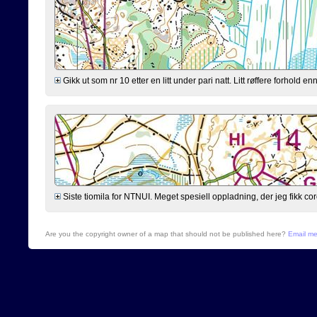
Gikk ut som nr 10 etter en litt under pari natt. Litt røffere forhold 
Siste tiomila for NTNUI. Meget spesiell oppladning, der jeg fikk cor
Are you the copyright owner of a map that should not be published here?
Email m