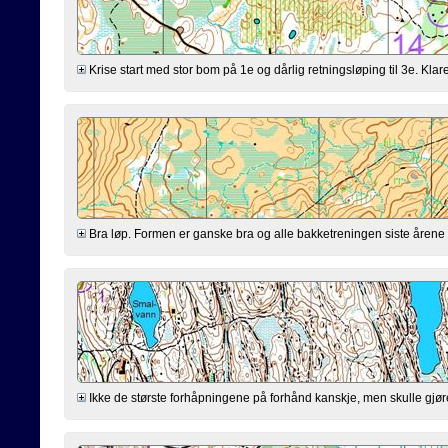
Krise start med stor bom på 1e og dårlig retningsløping til 3e. Klarer
Bra løp. Formen er ganske bra og alle bakketreningen siste årene virk
Ikke de største forhåpningene på forhånd kanskje, men skulle gjøre mi