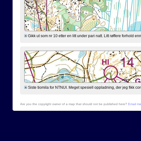
Gikk ut som nr 10 etter en litt under pari natt. Litt røffere forhold 
Siste tiomila for NTNUI. Meget spesiell oppladning, der jeg fikk cor
Are you the copyright owner of a map that should not be published here?
Email m