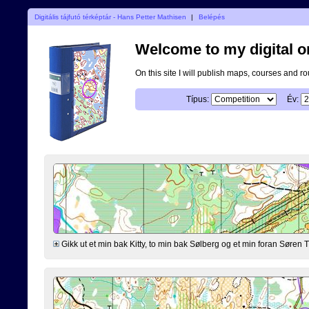
Digitális tájfutó térképtár - Hans Petter Mathisen
|
Belépés
Welcome to my digital o
On this site I will publish maps, courses and r
Típus:
Év:
Gikk ut et min bak Kitty, to min bak Sølberg og et min foran Søre