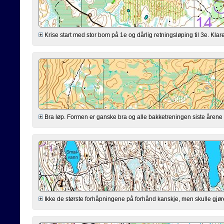
Krise start med stor bom på 1e og dårlig retningsløping til 3e. Klarer
Bra løp. Formen er ganske bra og alle bakketreningen siste årene virk
Ikke de største forhåpningene på forhånd kanskje, men skulle gjøre mi