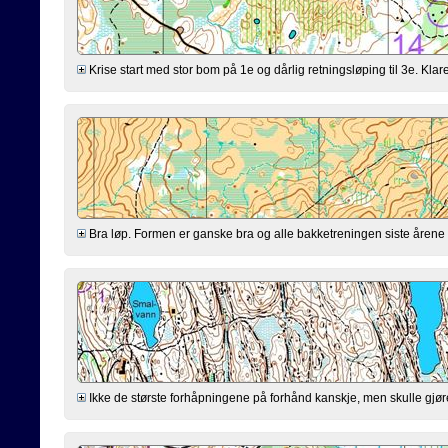
Krise start med stor bom på 1e og dårlig retningsløping til 3e. Klarer
Bra løp. Formen er ganske bra og alle bakketreningen siste årene virk
Ikke de største forhåpningene på forhånd kanskje, men skulle gjøre mi