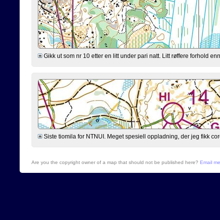
Gikk ut som nr 10 etter en litt under pari natt. Litt røffere forhold 
Siste tiomila for NTNUI. Meget spesiell oppladning, der jeg fikk cor
Are you the copyright owner of a map that should not be published here?
Email m