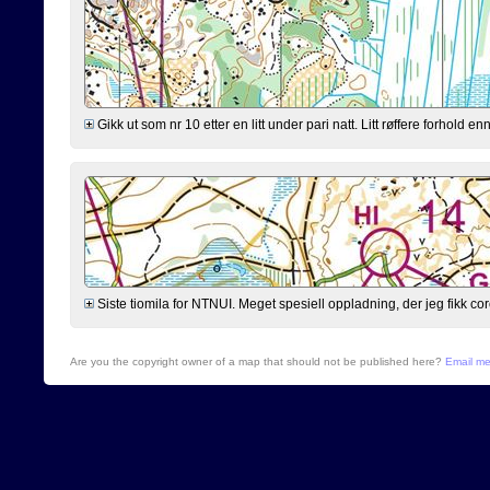
Gikk ut som nr 10 etter en litt under pari natt. Litt røffere forhold 
Siste tiomila for NTNUI. Meget spesiell oppladning, der jeg fikk cor
Are you the copyright owner of a map that should not be published here?
Email m