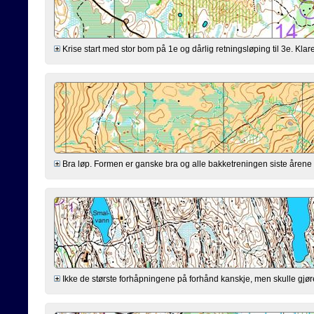
Krise start med stor bom på 1e og dårlig retningsløping til 3e. Klarer
Bra løp. Formen er ganske bra og alle bakketreningen siste årene virk
Ikke de største forhåpningene på forhånd kanskje, men skulle gjøre mi