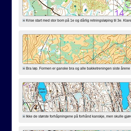
Krise start med stor bom på 1e og dårlig retningsløping til 3e. Klarer
Bra løp. Formen er ganske bra og alle bakketreningen siste årene virk
Ikke de største forhåpningene på forhånd kanskje, men skulle gjøre mi