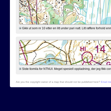
Gikk ut som nr 10 etter en litt under pari natt. Litt røffere forhold 
Siste tiomila for NTNUI. Meget spesiell oppladning, der jeg fikk cor
Are you the copyright owner of a map that should not be published here?
Email m