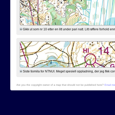
Gikk ut som nr 10 etter en litt under pari natt. Litt røffere forhold 
Siste tiomila for NTNUI. Meget spesiell oppladning, der jeg fikk cor
Are you the copyright owner of a map that should not be published here?
Email m