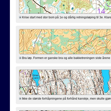
Krise start med stor bom på 1e og dårlig retningsløping til 3e. Klarer
Bra løp. Formen er ganske bra og alle bakketreningen siste årene virk
Ikke de største forhåpningene på forhånd kanskje, men skulle gjøre mi