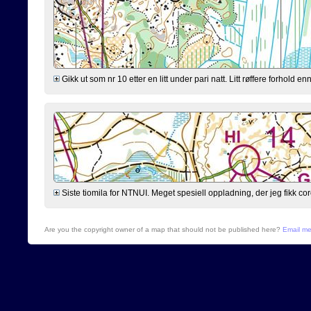
Gikk ut som nr 10 etter en litt under pari natt. Litt røffere forhold 
Siste tiomila for NTNUI. Meget spesiell oppladning, der jeg fikk cor
Are you the copyright owner of a map that should not be published here?
Email m