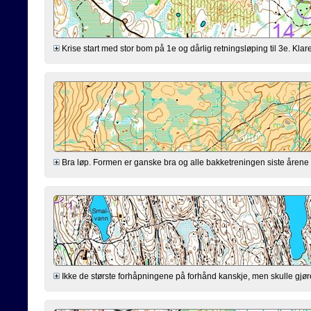
Krise start med stor bom på 1e og dårlig retningsløping til 3e. Klarer
Bra løp. Formen er ganske bra og alle bakketreningen siste årene virk
Ikke de største forhåpningene på forhånd kanskje, men skulle gjøre mi