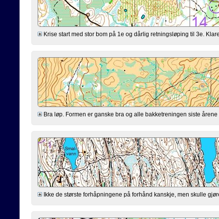
Krise start med stor bom på 1e og dårlig retningsløping til 3e. Klarer
Bra løp. Formen er ganske bra og alle bakketreningen siste årene virk
Ikke de største forhåpningene på forhånd kanskje, men skulle gjøre mi