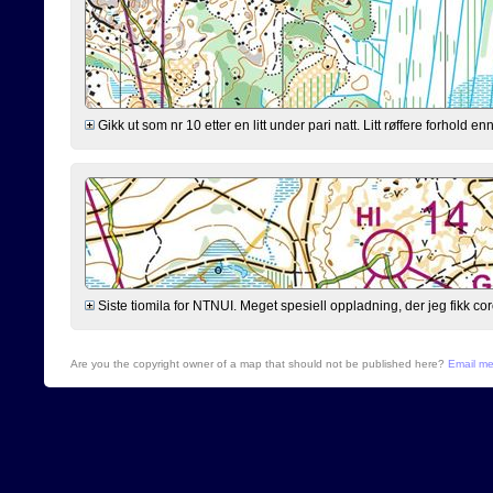
Gikk ut som nr 10 etter en litt under pari natt. Litt røffere forhold 
Siste tiomila for NTNUI. Meget spesiell oppladning, der jeg fikk cor
Are you the copyright owner of a map that should not be published here?
Email m