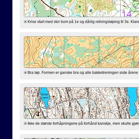
Krise start med stor bom på 1e og dårlig retningsløping til 3e. Klarer
Bra løp. Formen er ganske bra og alle bakketreningen siste årene virk
Ikke de største forhåpningene på forhånd kanskje, men skulle gjøre mi