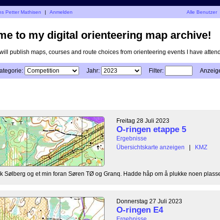
ns Petter Mathisen
|
Anmelden
Alle Benutzer
e to my digital orienteering map archive!
I will publish maps, courses and route choices from orienteering events I have atten
ategorie:
Jahr:
Filter:
Anzeig
Freitag 28 Juli 2023
O-ringen etappe 5
Ergebnisse
Übersichtskarte anzeigen
|
KMZ
 bak Sølberg og et min foran Søren TØ og Granq. Hadde håp om å plukke noen plasser
Donnerstag 27 Juli 2023
O-ringen E4
Ergebnisse