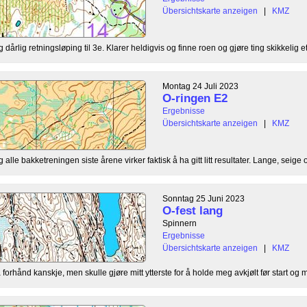
Übersichtskarte anzeigen
|
KMZ
dårlig retningsløping til 3e. Klarer heldigvis og finne roen og gjøre ting skikkelig ett
Montag 24 Juli 2023
O-ringen E2
Ergebnisse
Übersichtskarte anzeigen
|
KMZ
lle bakketreningen siste årene virker faktisk å ha gitt litt resultater. Lange, seige o
Sonntag 25 Juni 2023
O-fest lang
Spinnern
Ergebnisse
Übersichtskarte anzeigen
|
KMZ
orhånd kanskje, men skulle gjøre mitt ytterste for å holde meg avkjølt før start og mi