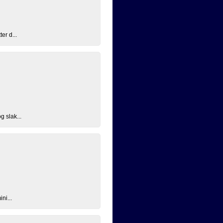
er d...
g slak...
ni...