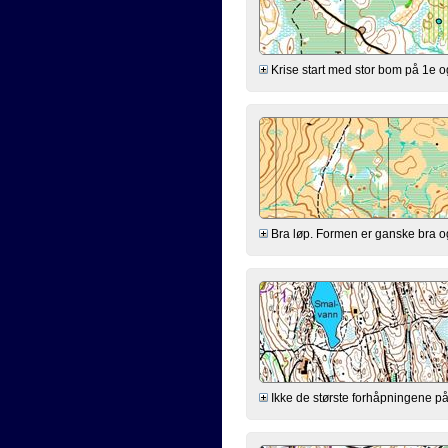
Krise start med stor bom på 1e og 
Bra løp. Formen er ganske bra og a
Ikke de største forhåpningene på f