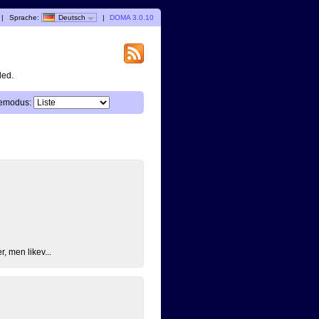
|
Sprache:
Deutsch
|
DOMA 3.0.10
ded.
emodus:
, men likev...