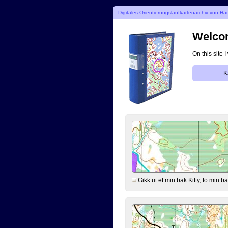
Digitales Orientierungslaufkartenarchiv von Ha
Welcom
On this site 
K
Gikk ut et min bak Kitty, to min