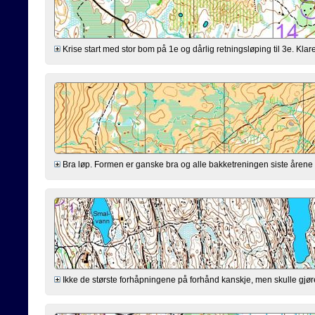
Krise start med stor bom på 1e og dårlig retningsløping til 3e. Klarer
Bra løp. Formen er ganske bra og alle bakketreningen siste årene virk
Ikke de største forhåpningene på forhånd kanskje, men skulle gjøre mi