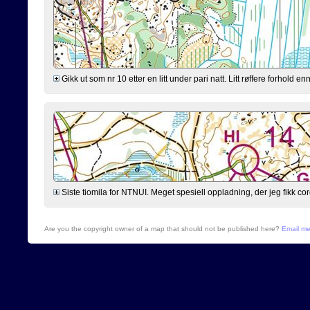
Gikk ut som nr 10 etter en litt under pari natt. Litt røffere forhold 
Siste tiomila for NTNUI. Meget spesiell oppladning, der jeg fikk cor
Are you the copyright owner of a map that should not be published here?
Email m