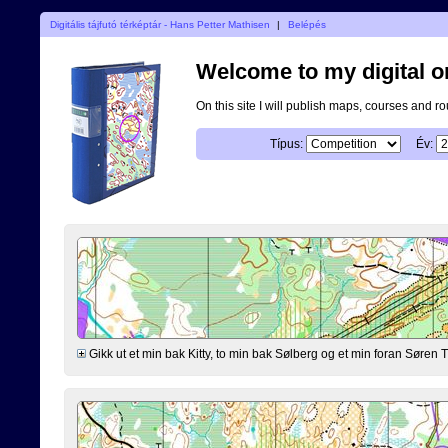
Digitális tájfutó térképtár - Hans Petter Mathisen
|
Belépés
Welcome to my digital o
On this site I will publish maps, courses and r
Típus:
Év:
Gikk ut et min bak Kitty, to min bak Sølberg og et min foran Søre