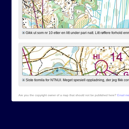
Gikk ut som nr 10 etter en litt under pari natt. Litt røffere forhold 
Siste tiomila for NTNUI. Meget spesiell oppladning, der jeg fikk cor
Are you the copyright owner of a map that should not be published here?
Email m