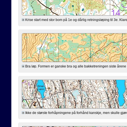
Krise start med stor bom på 1e og dårlig retningsløping til 3e. Klarer
Bra løp. Formen er ganske bra og alle bakketreningen siste årene virk
Ikke de største forhåpningene på forhånd kanskje, men skulle gjøre mi