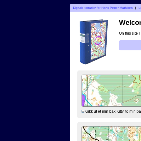
Digitalt kortarkiv for Hans Petter Mathisen
|
L
Welcom
On this site 
Gikk ut et min bak Kitty, to min