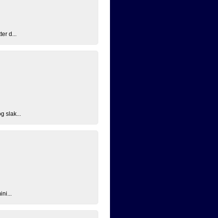
er d...
g slak...
ni...