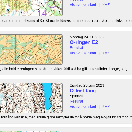
Vis oversigtskort
|
KMZ
dårlig retningsløping til 3e. Klarer heldigvis og finne roen og gjøre ting skikkelig ett
Mandag 24 Juli 2023
O-ringen E2
Resultat
Vis oversigtskort
|
KMZ
lle bakketreningen siste årene virker faktisk å ha gitt litt resultater. Lange, seige o
Søndag 25 Juni 2023
O-fest lang
Spinnern
Resultat
Vis oversigtskort
|
KMZ
orhånd kanskje, men skulle gjøre mitt ytterste for å holde meg avkjølt før start og mi