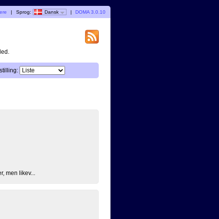
gere
|
Sprog:
Dansk
|
DOMA 3.0.10
ded.
tilling:
, men likev...