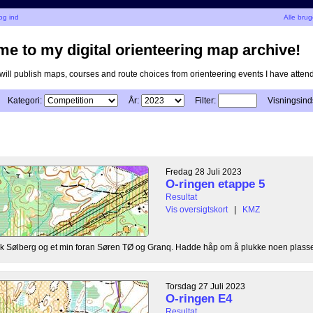
og ind
Alle bru
e to my digital orienteering map archive!
I will publish maps, courses and route choices from orienteering events I have atten
Kategori:
År:
Filter:
Visningsinds
Fredag 28 Juli 2023
O-ringen etappe 5
Resultat
Vis oversigtskort
|
KMZ
 bak Sølberg og et min foran Søren TØ og Granq. Hadde håp om å plukke noen plasser
Torsdag 27 Juli 2023
O-ringen E4
Resultat