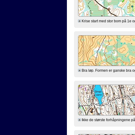
Krise start med stor bom på 1e og 
Bra løp. Formen er ganske bra og a
Ikke de største forhåpningene på f