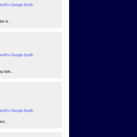
evřít v Google Earth
er d...
evřít v Google Earth
g slak...
evřít v Google Earth
ni...