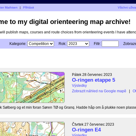
tter Mathisen
|
Přihlásit
Všichni uživa
e to my digital orienteering map archive!
I will publish maps, courses and route choices from orienteering events I have atten
Kategorie:
Rok:
Filtr:
Zobraze
Pátek 28 červenec 2023
O-ringen etappe 5
Výsledky
Zobrazit náhled na Google mapě
|
Ot
 bak Sølberg og et min foran Søren TØ og Granq. Hadde håp om å plukke noen plasser
Čtvrtek 27 červenec 2023
O-ringen E4
Výsledky