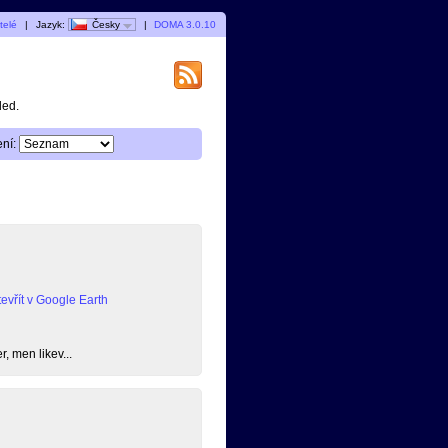
telé
|
Jazyk:
Česky
|
DOMA 3.0.10
ded.
ní:
evřít v Google Earth
, men likev...