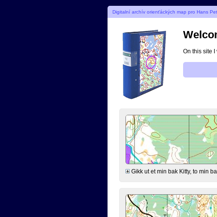
Digitalní archív orienťáckých map pro Hans Pe
Welcom
On this site 
Gikk ut et min bak Kitty, to min