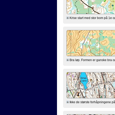
Krise start med stor bom på 1e og 
Bra løp. Formen er ganske bra og a
Ikke de største forhåpningene på f