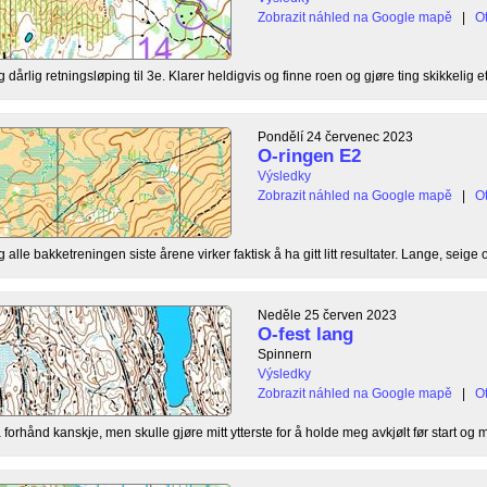
Zobrazit náhled na Google mapě
|
Ot
dårlig retningsløping til 3e. Klarer heldigvis og finne roen og gjøre ting skikkelig ett
Pondělí 24 červenec 2023
O-ringen E2
Výsledky
Zobrazit náhled na Google mapě
|
Ot
lle bakketreningen siste årene virker faktisk å ha gitt litt resultater. Lange, seige o
Neděle 25 červen 2023
O-fest lang
Spinnern
Výsledky
Zobrazit náhled na Google mapě
|
Ot
orhånd kanskje, men skulle gjøre mitt ytterste for å holde meg avkjølt før start og mi