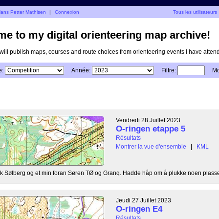
Hans Petter Mathisen
|
Connexion
Tous les utilisateurs
e to my digital orienteering map archive!
I will publish maps, courses and route choices from orienteering events I have atten
e:
Année:
Filtre:
Mo
Vendredi 28 Juillet 2023
O-ringen etappe 5
Résultats
Montrer la vue d'ensemble
|
KML
 bak Sølberg og et min foran Søren TØ og Granq. Hadde håp om å plukke noen plasser
Jeudi 27 Juillet 2023
O-ringen E4
Résultats