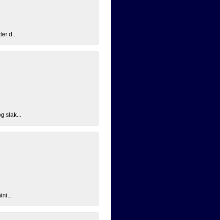
er d...
g slak...
ni...