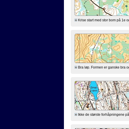
Krise start med stor bom på 1e og 
Bra løp. Formen er ganske bra og a
Ikke de største forhåpningene på f