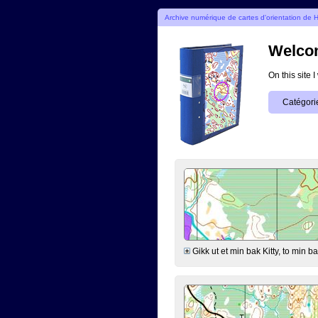
Archive numérique de cartes d'orientation de 
Welcom
On this site 
Catégori
Gikk ut et min bak Kitty, to min