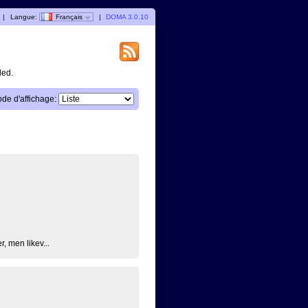
|
Langue:
Français
|
DOMA 3.0.10
ded.
de d'affichage:
, men likev...