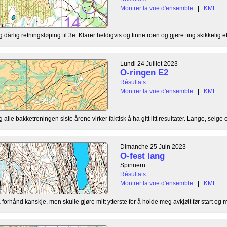
Montrer la vue d'ensemble
|
KML
dårlig retningsløping til 3e. Klarer heldigvis og finne roen og gjøre ting skikkelig ett
Lundi 24 Juillet 2023
O-ringen E2
Résultats
Montrer la vue d'ensemble
|
KML
lle bakketreningen siste årene virker faktisk å ha gitt litt resultater. Lange, seige o
Dimanche 25 Juin 2023
O-fest lang
Spinnern
Résultats
Montrer la vue d'ensemble
|
KML
orhånd kanskje, men skulle gjøre mitt ytterste for å holde meg avkjølt før start og mi